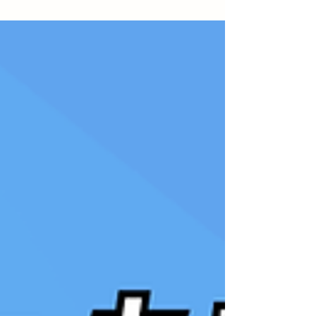
クファクトリーでは無料のオンライン見学会・説
明会・体験会を開催します。 ご自宅からZoomで
参加できるため、外出に不安がある方や、まずは
気軽に話を聞いてみたい方にもおすすめです。 イ
ベントチラシ 【この記事の結論】 オンラインで事
業所見学や説明を受けられる 3DCADやデザイン制
作を実際に体験できる 在宅就労やパソコン作業に
興味がある方におすすめ 参加費無料で気軽に参加
できる 就労継続支援B型の利用を検討している方
にも最適 オンライン見学会・説明会とは？ エンパ
ワークファクトリーでは、神奈川県川崎市川崎区
を拠点に、就労継続支援B型事業所として一人ひと
りのペースに合わせた支援を行っています。 今回
開催するオンラインイベントでは、 事業所の雰囲
気 支援内容 どのような作業を行っているか 在宅利
用について 利用までの流れ などをご紹介します。
実際に現場を見ながら説明を受け