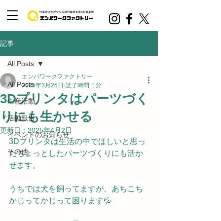
記事
All Posts
エンパワークファクトリー
All Posts
2025年3月25日
読了時間: 1分
3Dプリンタはパーツづく
生産活動
りにも生かせる
活動報告
更新日：
2025年4月2日
イベントのお知らせ
3Dプリンタは生活の中でほしいと思っ
その他
たちょっとしたパーツづくりにも活か
せます。
うちでは犬を飼ってますが、あちこち
かじってかじって困ります💦