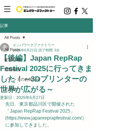
記事
All Posts
エンパワークファクトリー
All Posts
2025年6月21日
読了時間: 3分
【後編】Japan RepRap
生産活動
Festival 2025に行ってきま
活動報告
した！～3Dプリンターの
イベントのお知らせ
世界が広がる～
その他
更新日：
2025年6月27日
先日、東京都品川区で開催された
「Japan RepRap Festival 2025」
(https://www.japanreprapfestival.com/） 
に参加してきました。