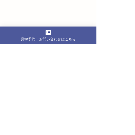
マスコットキャラクター制作中！
見学予約・お問い合わせはこちら
まとめ
2025年は、支援の在り方だけでなく、
その想いをどう伝えていくかを見つめ
直す一年でもありました。
安心して通える場所であること、そし
て一人ひとりの挑戦を尊重すること。
この軸は、来年以降も変わることはあ
りません。
一つひとつの関わりを大切にしなが