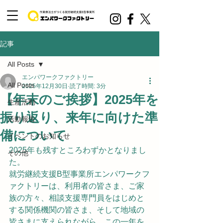
記事
All Posts
エンパワークファクトリー
All Posts
2025年12月30日
読了時間: 3分
【年末のご挨拶】2025年を
生産活動
振り返り、来年に向けた準
活動報告
備について
イベントのお知らせ
2025年も残すところわずかとなりまし
その他
た。
就労継続支援B型事業所エンパワークフ
ァクトリーは、利用者の皆さま、ご家
族の方々、相談支援専門員をはじめと
する関係機関の皆さま、そして地域の
皆さまに支えられながら、この一年を