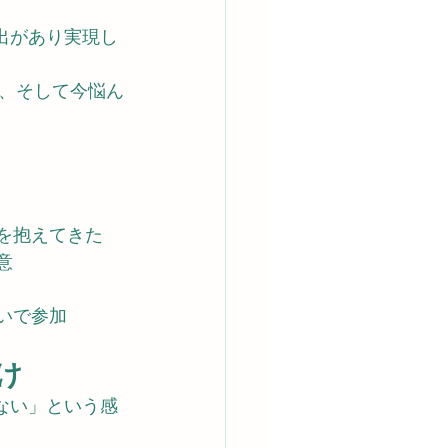
出があり実現し
、そして今悩ん
感を抱えてきた
意
思いで参加
け
ない」という感