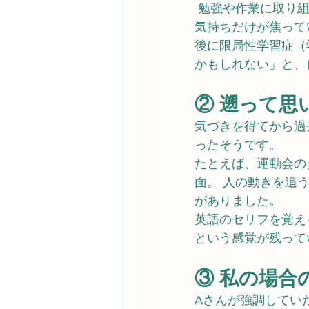
 勉強や作業に取り
気持ちだけが焦って
後に限局性学習症（
かもしれない」と、
② 遡って思
気づきを得てから過
ったそうです。
たとえば、運動会の
面。 人の動きを追
がありました。
英語のセリフを覚え
という感覚が残って
③ 私の場合
Aさんが強調してい