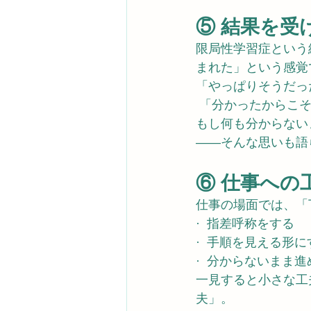
⑤ 結果を受
限局性学習症という
まれた」という感覚
「やっぱりそうだっ
 「分かったからこ
もし何も分からない
——そんな思いも語
⑥ 仕事への
仕事の場面では、「
·  指差呼称をする
·  手順を見える形に
·  分からないまま
一見すると小さな工
夫」。