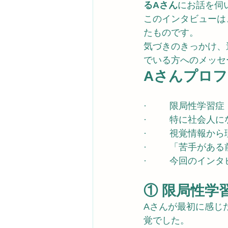
るAさん
にお話を伺
このインタビューは
たものです。
気づきのきっかけ、
でいる方へのメッセ
Aさんプロ
·         限局
·         
·         視
·         「
·         
① 限局性
Aさんが最初に感じ
覚でした。