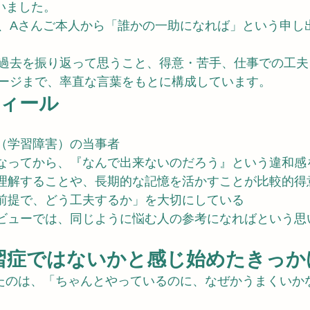
いました。 
、Aさんご本人から「誰かの一助になれば」という申し
過去を振り返って思うこと、得意・苦手、仕事での工夫
ージまで、率直な言葉をもとに構成しています。
フィール
性学習症（学習障害）の当事者
特に社会人になってから、『なんで出来ないのだろう』という違和
覚情報から理解することや、長期的な記憶を活かすことが比較的得
苦手がある前提で、どう工夫するか」を大切にしている
今回のインタビューでは、同じように悩む人の参考になればという
学習症ではないかと感じ始めたきっか
たのは、「ちゃんとやっているのに、なぜかうまくいか