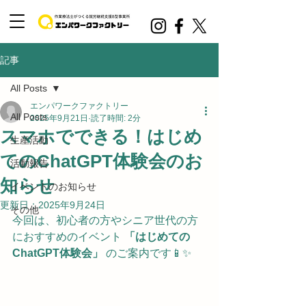
記事
All Posts
エンパワークファクトリー
All Posts
2025年9月21日
読了時間: 2分
スマホでできる！はじめ
生産活動
てのChatGPT体験会のお
活動報告
知らせ
イベントのお知らせ
更新日：
2025年9月24日
その他
今回は、初心者の方やシニア世代の方
におすすめのイベント 
「はじめての
ChatGPT体験会」
 のご案内です📱✨