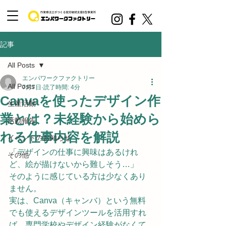
記事
All Posts
エンパワークファクトリー
All Posts
7月7日
読了時間: 4分
Canvaを使ったデザイン作
生産活動
業とは？未経験から始めら
活動報告
れる仕事内容を解説
イベントのお知らせ
「デザインの仕事に興味はあるけれ
その他
ど、絵が描けないから難しそう…」
そのように感じている方は少なくあり
ません。
実は、Canva（キャンバ）という無料
でも使えるデザインツールを活用すれ
ば、専門学校やデザイン経験がなくて