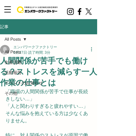
記事
All Posts
エンパワークファクトリー
All Posts
5月27日
読了時間: 3分
人間関係が苦手でも働け
生産活動
る？ストレスを減らす一人
活動報告
作業の仕事とは
イベントのお知らせ
「職場の人間関係が苦手で仕事が長続
その他
きしない…」
「人と関わりすぎると疲れやすい…」
そんな悩みを抱えている方は少なくあ
りません。
特に、対人関係のストレスが原因で働