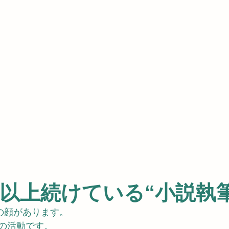
年以上続けている“小説執筆
の顔があります。
の活動です。