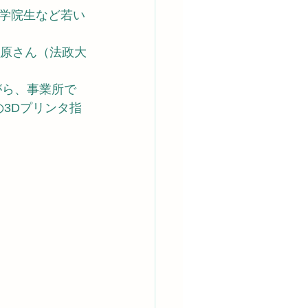
学院生など若い
前原さん（法政大
がら、事業所で
の3Dプリンタ指