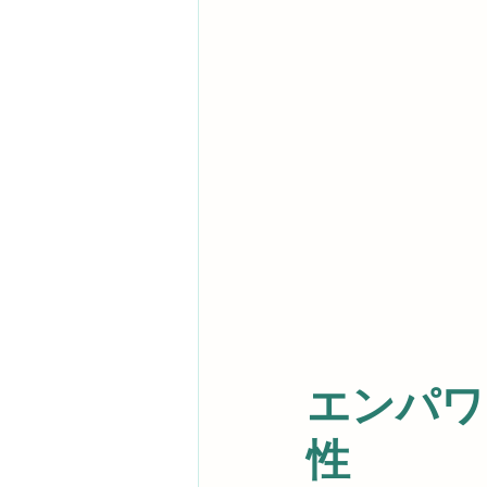
エンパワ
性