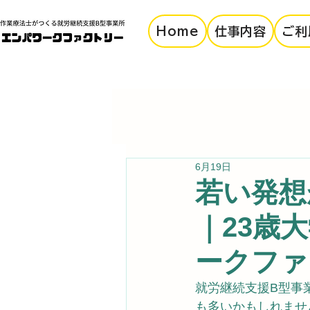
Home
仕事内容
ご利
6月19日
若い発想
｜23歳
ークファ
就労継続支援B型事
も多いかもしれませ