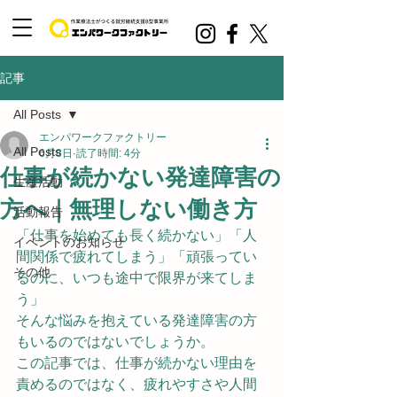
記事
All Posts
エンパワークファクトリー
All Posts
6月8日
読了時間: 4分
仕事が続かない発達障害の
生産活動
方へ｜無理しない働き方
活動報告
「仕事を始めても長く続かない」「人
イベントのお知らせ
間関係で疲れてしまう」「頑張ってい
その他
るのに、いつも途中で限界が来てしま
う」
そんな悩みを抱えている発達障害の方
もいるのではないでしょうか。
この記事では、仕事が続かない理由を
責めるのではなく、疲れやすさや人間