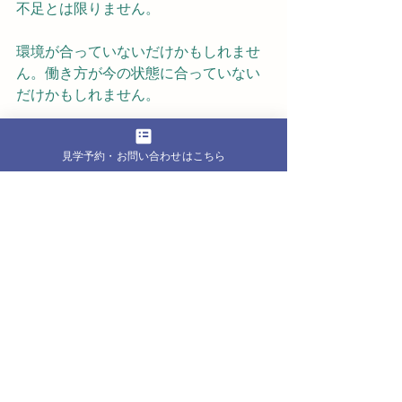
不足とは限りません。
環境が合っていないだけかもしれませ
ん。働き方が今の状態に合っていない
だけかもしれません。
エンパワークファクトリーでは、無理
見学予約・お問い合わせはこちら
に急がず、週1日・短時間・在宅など、
自分に合った形で働く練習を始めるこ
とができます。
見学や体験利用も受け付けています。
「ここなら少し始められるかも」と感
じた方は、ぜひ一度ご相談ください。
見学・体験ご希望の方はこちら
内部リンク