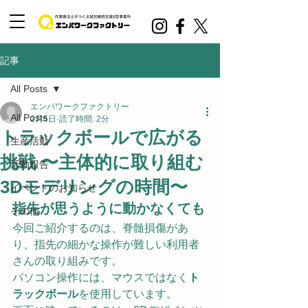
記事
All Posts
エンパワークファクトリー
All Posts
2月5日
読了時間: 2分
トラックボールで広がる
生産活動
挑戦 〜主体的に取り組む
活動報告
3Dモデリングの時間〜
イベントのお知らせ
指先が思うように動かなくても
その他
今回ご紹介するのは、脊髄損傷があ
り、指先の細かな操作が難しい利用者
さんの取り組みです。
パソコン操作には、マウスではなく
ト
ラックボール
を使用しています。