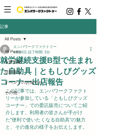
記事
All Posts
エンパワークファクトリー
All Posts
4月28日
読了時間: 3分
就労継続支援B型で生まれ
生産活動
た自助具｜ともしびグッズ
活動報告
コーナー出店報告
イベントのお知らせ
この記事では、エンパワークファクト
その他
リーが参加している「ともしびグッズ
コーナー」での委託販売についてご紹
介します。利用者の皆さんが手がけ
た“便利で使いたくなる自助具”の魅力
と、その進化の様子をお伝えします。