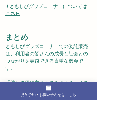
✦ともしびグッズコーナーについては
こちら
まとめ
ともしびグッズコーナーでの委託販売
は、利用者の皆さんの成長と社会との
つながりを実感できる貴重な機会で
す。
「誰かの役に立つものをつくる」その
経験が、次のステップへとつながって
見学予約・お問い合わせはこちら
います。
エンパワークファクトリーでは、こう
した実践的な活動を通して、一人ひと
りの可能性を広げています。